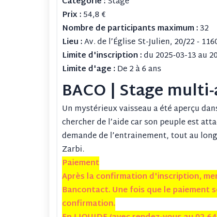
Catégorie :
Stage
Prix :
54,8
€
Nombre de participants maximum :
32
Lieu :
Av. de l’Église St-Julien, 20/22 - 
Limite d'inscription :
du 2025-03-13 au 2
Limite d'age :
De 2 à 6 ans
BACO | Stage multi-
Un mystérieux vaisseau a été aperçu dans l
chercher de l’aide car son peuple est atta
demande de l’entrainement, tout au long 
Zarbi.
Paiement
Après la confirmation d'inscription, m
Bancontact. Une fois que le paiement se
confirmation.