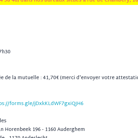
 56 46) dans nos bureaux situés à rue de Chambéry, 16
17h30
e de la mutuelle : 41,70€ (merci d'envoyer votre attestat
ps://forms.gle/jDxkKLdWF7gxiQJH6
les
n Horenbeek 196 - 1160 Auderghem