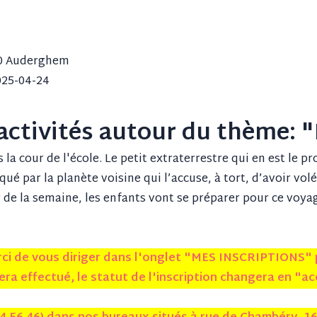
1160 Auderghem
025-04-24
activités autour du thème: 
a cour de l'école. Le petit extraterrestre qui en est le pr
qué par la planète voisine qui l’accuse, à tort, d’avoir vo
de la semaine, les enfants vont se préparer pour ce voyag
erci de vous diriger dans l'onglet "MES INSCRIPTIONS"
ra effectué, le statut de l'inscription changera en "a