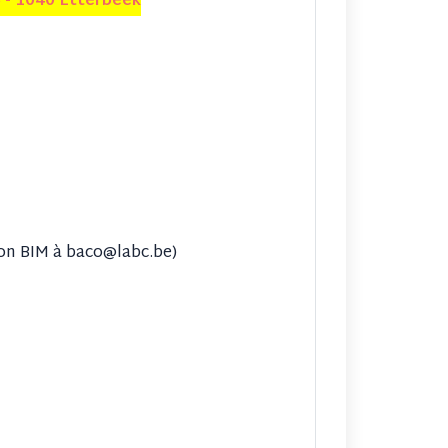
 - 1040 Etterbeek
ion BIM à baco@labc.be)